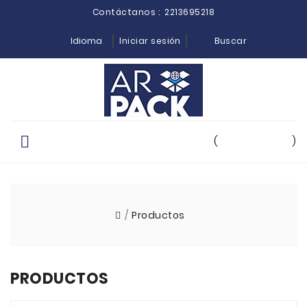
Contáctanos :
2213695218
Idioma
Iniciar sesión
Buscar
Menu
(
)
0
Artículo(s)
Productos
PRODUCTOS