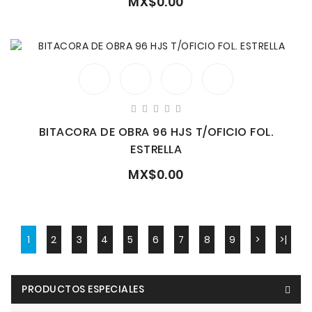
MX$0.00
BITACORA DE OBRA 96 HJS T/OFICIO FOL.
ESTRELLA
MX$0.00
1
2
3
4
5
6
7
8
9
>
>|
PRODUCTOS ESPECIALES